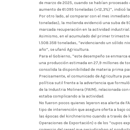
de marzo de 2025, cuando se habían procesado 4
aumento de 61.095 toneladas (+12,3%)”, indicó l
Por otro lado, al comparar con el mes inmediato
toneladas), la molienda evidenció una suba de 9
marcada recuperación en la actividad industrial
Asimismo, en el acumulado del primer trimestre 
1.508.358 toneladas, “evidenciando un sólido niv
año”, se ufanó Agricultura.
Para el Gobierno, “este desempeño se enmarca 
una producción estimada en 27,9 millones de ton
consolida la disponibilidad de materia prima par
Precisamente, el comunicado de Agricultura pue
política sutil frente a la advertencia que form
de la Industria Molinera (FAIM), relacionada co
estaba complicando a la actividad.
No fueron pocos quienes leyeron esa alerta de 
tipo de intervención que asegure oferta a bajo c
las épocas del kirchnerismo cuando a través de 
Operaciones de Exportación) o de los “cupos expo
comercio del cereal que perjudicaban al producto