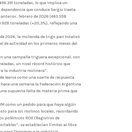
96.391 toneladas, lo que implica un
a dependencia que conduce Sergio Iraeta.
 anterior, febrero de 2026 (463.558
3.928 toneladas (+20,3%), reflejando una
.
de 2026, la molienda de trigo pan totalizó
el de actividad en los primeros meses del
en una campaña triguera excepcional, con
eladas, un nivel récord histórico que
a la industria molinera”.
de leerse como una suerte de respuesta
uló hace una semana la Federación Argentina
n una supuesta falta de materia prima que
FAIM como un pedido para que haya algún
osto para los molinos locales, recordando
los polémicos ROE (Registros de
rtables”, se establecían límites al libre
r para favorecer a la industria.