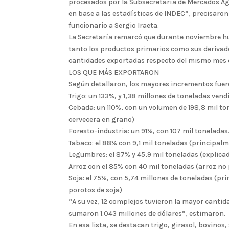
procesados por la Subsecretaría de Mercados Ag
en base a las estadísticas de INDEC”, precisaro
funcionario a Sergio Iraeta.
La Secretaría remarcó que durante noviembre hu
tanto los productos primarios como sus derivad
cantidades exportadas respecto del mismo mes 
LOS QUE MÁS EXPORTARON
Según detallaron, los mayores incrementos fuer
Trigo: un 133%, y 1,38 millones de toneladas ven
Cebada: un 110%, con un volumen de 198,8 mil to
cervecera en grano)
Foresto-industria: un 91%, con 107 mil toneladas
Tabaco: el 88% con 9,1 mil toneladas (principa
Legumbres: el 87% y 45,9 mil toneladas (explica
Arroz con el 85% con 40 mil toneladas (arroz no
Soja: el 75%, con 5,74 millones de toneladas (p
porotos de soja)
“A su vez, 12 complejos tuvieron la mayor cantid
sumaron 1.043 millones de dólares”, estimaron.
En esa lista, se destacan trigo, girasol, bovinos,