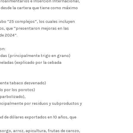
roalimentarios e Inserción Internacional,
n desde la cartera que tiene como máximo
bo “25 complejos”, los cuales incluyen
os, que “presentaron mejoras en las
de 2024”.
on:
didas (principalmente trigo en grano)
neladas (explicado por la cebada
.
lmente tabaco desvenado)
do por los porotos)
 parbolizado),
rincipalmente por residuos y subproductos y
ad de dólares exportados en 10 años, que
 sorgo, arroz, apicultura, frutas de carozo,