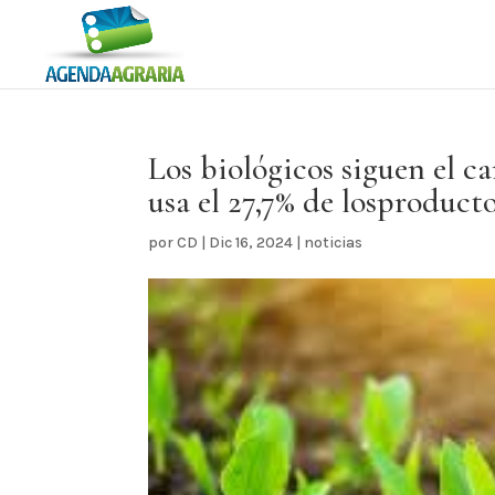
Los biológicos siguen el c
usa el 27,7% de losproduct
por
CD
|
Dic 16, 2024
|
noticias