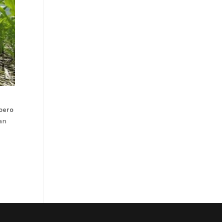
pero
han