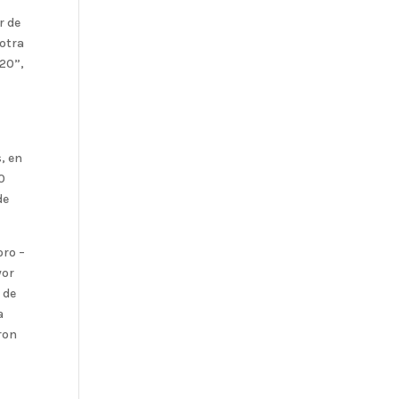
r de
 otra
20”,
o
, en
0
de
oro –
yor
 de
a
ron