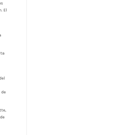
es
. El
a
ota
del
 de
tte,
 de