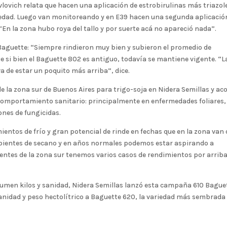
lovich relata que hacen una aplicación de estrobirulinas más triazol
edad. Luego van monitoreando y en E39 hacen una segunda aplicación
“En la zona hubo roya del tallo y por suerte acá no apareció nada”.
 Baguette: “Siempre rindieron muy bien y subieron el promedio de
ue si bien el Baguette 802 es antiguo, todavía se mantiene vigente. “L
a de estar un poquito más arriba”, dice.
e la zona sur de Buenos Aires para trigo-soja en Nidera Semillas y ac
 comportamiento sanitario: principalmente en enfermedades foliares,
ones de fungicidas.
mientos de frío y gran potencial de rinde en fechas que en la zona van 
 ambientes de secano y en años normales podemos estar aspirando a
entes de la zona sur tenemos varios casos de rendimientos por arriba
sumen kilos y sanidad, Nidera Semillas lanzó esta campaña 610 Bague
sanidad y peso hectolítrico a Baguette 620, la variedad más sembrada