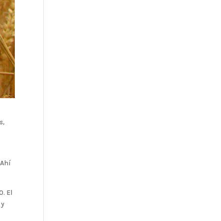
s,
 Ahí
. El
 y