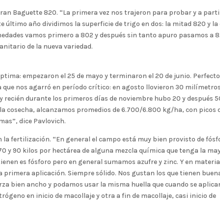
an Baguette 820. “La primera vez nos trajeron para probar y a parti
e último año dividimos la superficie de trigo en dos: la mitad 820 y la
medades vamos primero a 802 y después sin tanto apuro pasamos a 8
sanitario de la nueva variedad.
óptima: empezaron el 25 de mayo y terminaron el 20 de junio. Perfect
 que nos agarró en período crítico: en agosto llovieron 30 milímetros
 y recién durante los primeros días de noviembre hubo 20 y después 5
la cosecha, alcanzamos promedios de 6.700/6.800 kg/ha, con picos 
mas”, dice Pavlovich.
la fertilización. “En general el campo está muy bien provisto de fósf
70 y 90 kilos por hectárea de alguna mezcla química que tenga la ma
ienen es fósforo pero en general sumamos azufre y zinc. Y en materia
 primera aplicación. Siempre sólido. Nos gustan los que tienen buen
parza bien ancho y podamos usar la misma huella que cuando se aplica
ógeno en inicio de macollaje y otra a fin de macollaje, casi inicio de