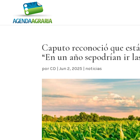
Caputo reconoció que está
“En un año sepodrían ir la
por
CD
|
Jun 2, 2025
|
noticias