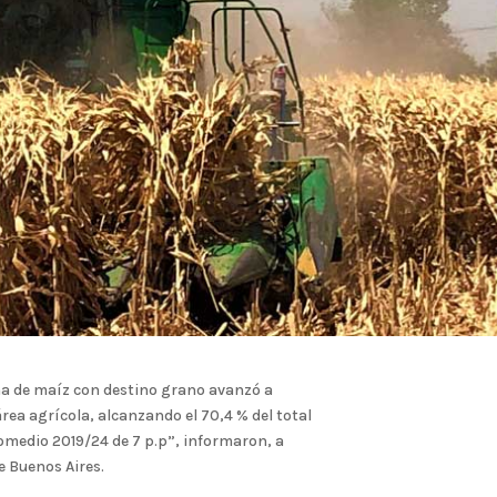
ha de maíz con destino grano avanzó a
rea agrícola, alcanzando el 70,4 % del total
romedio 2019/24 de 7 p.p”, informaron, a
e Buenos Aires.