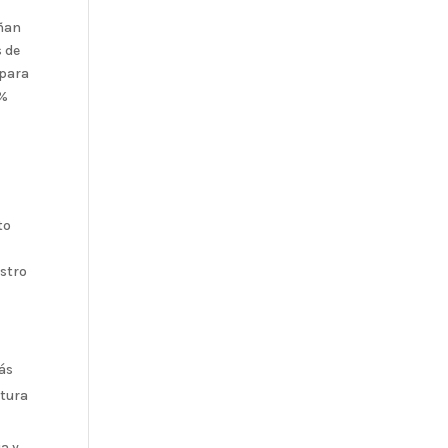
eñan
s de
 para
 %
r
to
estro
ás
ctura
ia y