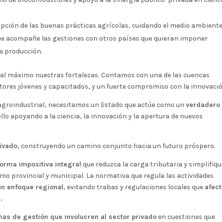
pción de las buenas prácticas agrícolas, cuidando el medio ambiente
ue acompañe las gestiones con otros países que quieran imponer
a producción.
r al máximo nuestras fortalezas. Contamos con una de las cuencas
tores jóvenes y capacitados, y un fuerte compromiso con la innovaci
r agroindustrial, necesitamos un Estado que actúe como un
verdadero
lo apoyando a la ciencia, la innovación y la apertura de nuevos
rivado
, construyendo un camino conjunto hacia un futuro próspero.
forma impositiva integral
que reduzca la carga tributaria y simplifiqu
omo provincial y municipal. La normativa que regula las actividades
un enfoque regional
, evitando trabas y regulaciones locales que
afec
.
as de gestión que involucren al sector privado
en cuestiones que