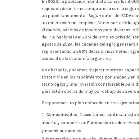
En 2023, la población mundial alcanzó los 8.000 
requieren de un firme compromiso con la seguri
un papel fundamental. Según datos de FADA cont
un millón cien mil empleos. Como parte de la a
el mundo, además de insumos para diversas indus
del PBI nacional y el 23 % del empleo privado. T
agosto de 2024, las cadenas del agro generaron 
representando un 83% de las divisas netas ingre
esencial de la economía argentina.
No obstante, podemos mejorar nuestras capacid
sostenible en los rendimientos por unidad y en
tecnológica y una inversión considerable para d
país están operando muy por debajo de su verda
Proponemos un plan enfocado en tres ejes princ
Competitividad
: Necesitamos continuar esta
abierta y competitiva. Eliminación de derechos d
y menos burocracia.
Innovación
: Una nueva ley de semillas, desarr