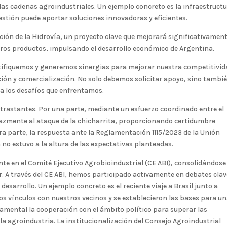
as cadenas agroindustriales. Un ejemplo concreto es la infraestruct
gestión puede aportar soluciones innovadoras y eficientes.
ón de la Hidrovía, un proyecto clave que mejorará significativament
estros productos, impulsando el desarrollo económico de Argentina.
tifiquemos y generemos sinergias para mejorar nuestra competitivid
ión y comercialización. No solo debemos solicitar apoyo, sino tambi
a los desafíos que enfrentamos.
trastantes. Por una parte, mediante un esfuerzo coordinado entre el
icazmente al ataque de la chicharrita, proporcionando certidumbre
tra parte, la respuesta ante la Reglamentación 1115/2023 de la Unión
no estuvo a la altura de las expectativas planteadas.
e en el Comité Ejecutivo Agrobioindustrial (CE ABI), consolidándose
r. A través del CE ABI, hemos participado activamente en debates clav
esarrollo. Un ejemplo concreto es el reciente viaje a Brasil junto a
los vínculos con nuestros vecinos y se establecieron las bases para u
mental la cooperación con el ámbito político para superar las
 la agroindustria. La institucionalización del Consejo Agroindustrial