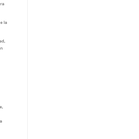
ura
e la
ad,
én
e,
na