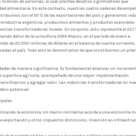
millones de personas, lo cual plantea desafíos significativos que
dad alimentaria. En este contexto, nuestras cuatro cadenas desemp
ribuimos con el 50 % de las exportaciones del país y generamos má
groindustria argentina, producimos alimentos y productos esenciales
trias transformadoras locales. En conjunto, esto representa el 23,1
omando datos de la consultora DATA Miazzo, en el período de enero a
más de 20.000 millones de dólares en el balance de cuenta corriente,
sadas al país. Todo esto es demostrativo de que constituimos un pila
ades de manera significativa. Es fundamental alcanzar un incremen
 la superficie agrícola, acompañado de una mayor implementación
iversificarnos y agregar valor. Las industrias transformadoras en nu
dero potencial.
ipales:
bilizando la economía. Un marco normativo acorde a una economía m
e exportación y otros impuestos distorsivos, inversión en infraestru
ollo de biocombustibles y apoyo a la sinergia público-privada en cienc