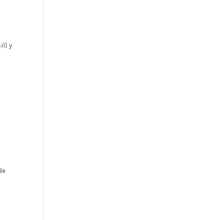
l) y
de