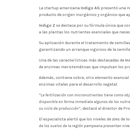
La startup americana
Indigo AG
presentó una nu
producto de origen inorgánico y orgánico que apo
Indigo Z
se destaca por su fórmula única que c
a las plantas los nutrientes esenciales que nec
Su aplicación durante el tratamiento de semilla
garantizando un arranque vigoroso de la semilla 
Una de las características más destacadas de
In
de enzimas meristemáticas que impulsan los proc
Además, contiene cobre, otro elemento esencial 
enzimas vitales para el desarrollo vegetal.
“La fertilización con micronutrientes tiene como obje
disponible en forma inmediata algunos de los nutri
su ciclo de producción”
, destacó el director de P
El especialista alertó que los niveles de
zinc
de lo
de los suelos de la región pampeana presentan nive