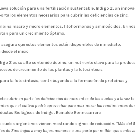
eva solución para una fertilización sustentable,
Indigo Z
, un innov
rta los elementos necesarios para cubrir las deficiencias de zinc.
ombina macro y micro elementos, fitohormonas y aminoácidos, brin
esitan para un crecimiento óptimo.
s asegura que estos elementos estén disponibles de inmediato,
desde el inicio.
digo Z
es su alto contenido de
zinc
, un nutriente clave para la produc
esos de crecimiento de las plantas y la fotosíntesis.
para la fotosíntesis, contribuyendo a la formación de proteínas y
to cubrir en parte las deficiencias de nutrientes de los suelos y a la vez t
entes que el cultivo podrá aprovechar para maximizar los rendimientos du
roductos Biológicos de Indigo, Reinaldo Bonnecarrere.
s suelos argentinos vienen mostrando signos de reducción.
“Más del 
les de Zinc bajos a muy bajos, menores a una parte por millón que conllev