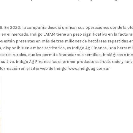
018. En 2020, la compañía decidió unificar sus operaciones donde la of
en el mercado. Indigo LATAM tiene un peso significativo en la factur
os están presentes en más de tres millones de hectáreas repartidas en
a, disponible en ambos territorios, es Indigo Ag Finance, una herram
ctores rurales, que les permite financiar sus semillas, biológicos e in
 cultivo. Indigo Ag Finance fue el primer producto estructurado y lan
nformación en el sitio web de Indigo: www.indigoag.com.ar