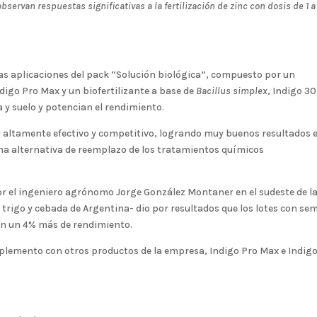
servan respuestas significativas a la fertilización de zinc con dosis de 1 a 
las aplicaciones del pack “Solución biológica”, compuesto por un
ndigo Pro Max y un biofertilizante a base de
Bacillus simplex
, Indigo 30
 y suelo y potencian el rendimiento.
 altamente efectivo y competitivo, logrando muy buenos resultados 
a alternativa de reemplazo de los tratamientos químicos
r el ingeniero agrónomo Jorge González Montaner en el sudeste de l
 trigo y cebada de Argentina- dio por resultados que los lotes con sem
ron un 4% más de rendimiento.
mplemento con otros productos de la empresa, Indigo Pro Max e Indig