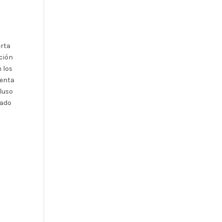
erta
ación
 los
ienta
cluso
zado