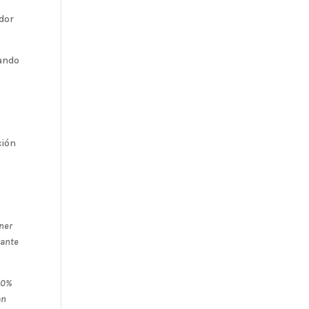
ador
dando
ción
ener
rante
50%
an