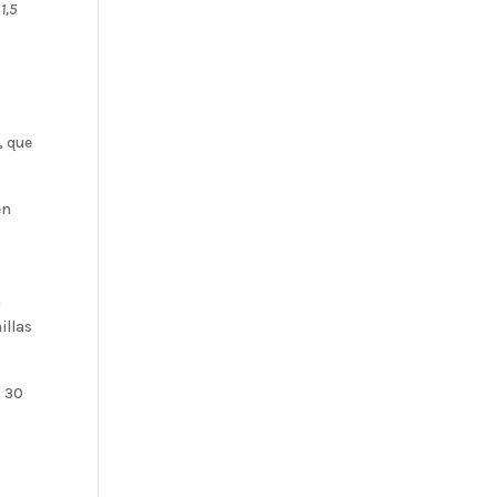
1,5
, que
en
a
illas
o 30